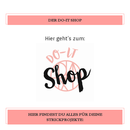
DER DO-IT SHOP
Hier geht’s zum:
HIER FINDEST DU ALLES FÜR DEINE
STRICKPROJEKTE: