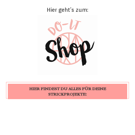
Hier geht’s zum:
HIER FINDEST DU ALLES FÜR DEINE
STRICKPROJEKTE: