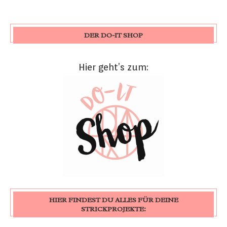
DER DO-IT SHOP
Hier geht’s zum:
HIER FINDEST DU ALLES FÜR DEINE
STRICKPROJEKTE: