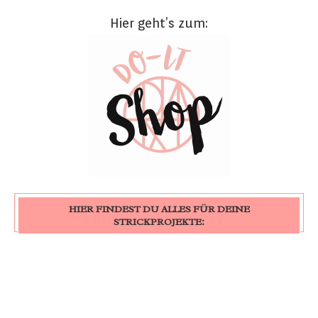
Hier geht’s zum:
HIER FINDEST DU ALLES FÜR DEINE
STRICKPROJEKTE: