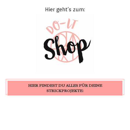
Hier geht’s zum:
HIER FINDEST DU ALLES FÜR DEINE
STRICKPROJEKTE: