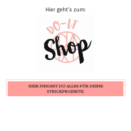
Hier geht’s zum:
HIER FINDEST DU ALLES FÜR DEINE
STRICKPROJEKTE: