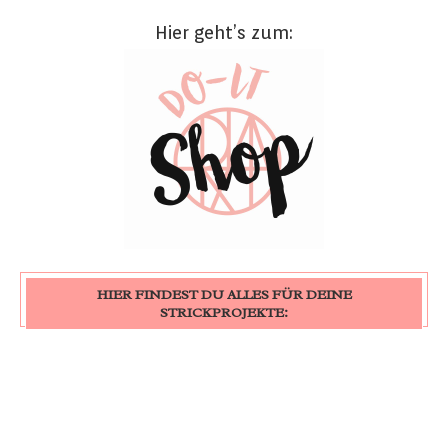
Hier geht’s zum:
HIER FINDEST DU ALLES FÜR DEINE
STRICKPROJEKTE: