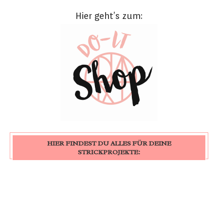
Hier geht’s zum:
HIER FINDEST DU ALLES FÜR DEINE
STRICKPROJEKTE: