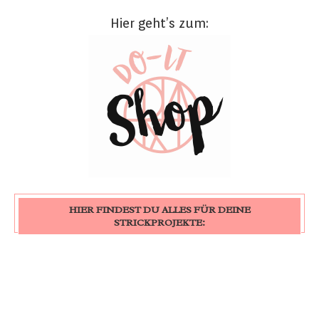
Hier geht’s zum:
HIER FINDEST DU ALLES FÜR DEINE
STRICKPROJEKTE: