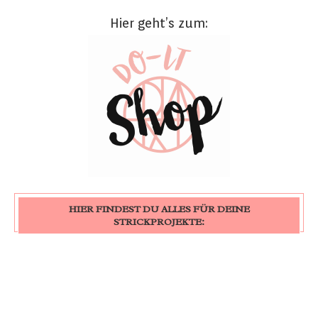
Hier geht’s zum:
HIER FINDEST DU ALLES FÜR DEINE
STRICKPROJEKTE: