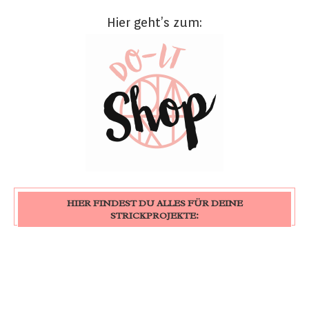
Hier geht’s zum:
HIER FINDEST DU ALLES FÜR DEINE
STRICKPROJEKTE: