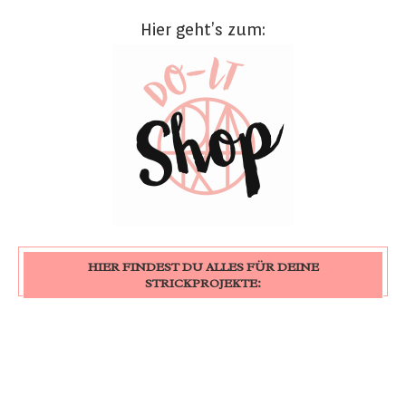
Hier geht’s zum:
HIER FINDEST DU ALLES FÜR DEINE
STRICKPROJEKTE: