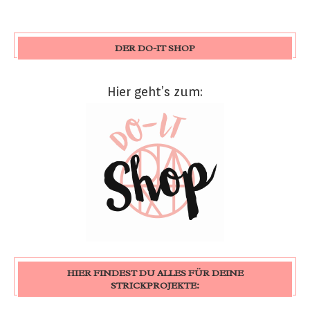
DER DO-IT SHOP
Hier geht’s zum:
HIER FINDEST DU ALLES FÜR DEINE
STRICKPROJEKTE: