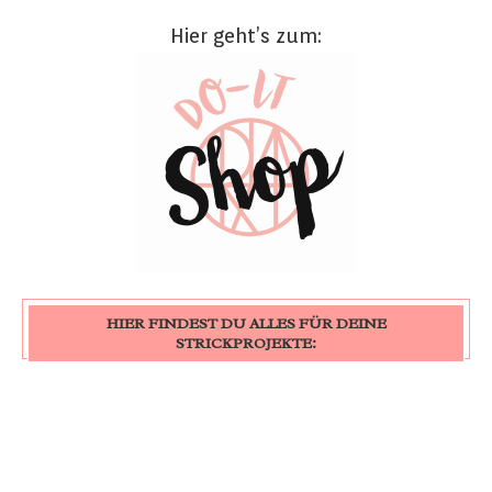
Hier geht’s zum:
HIER FINDEST DU ALLES FÜR DEINE
STRICKPROJEKTE: