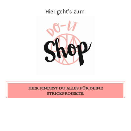
Hier geht’s zum:
HIER FINDEST DU ALLES FÜR DEINE
STRICKPROJEKTE: