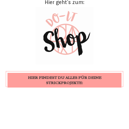
Hier geht’s zum:
HIER FINDEST DU ALLES FÜR DEINE
STRICKPROJEKTE: