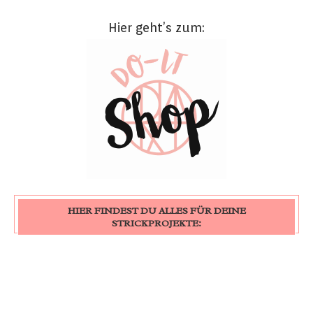
Hier geht’s zum:
HIER FINDEST DU ALLES FÜR DEINE
STRICKPROJEKTE: