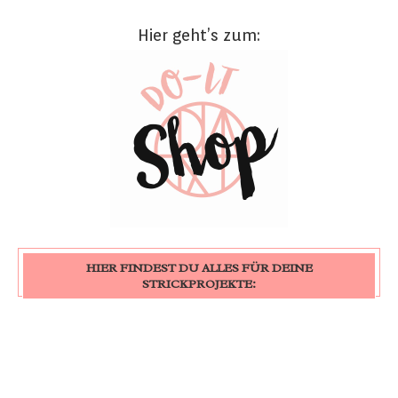
Hier geht’s zum:
HIER FINDEST DU ALLES FÜR DEINE
STRICKPROJEKTE: