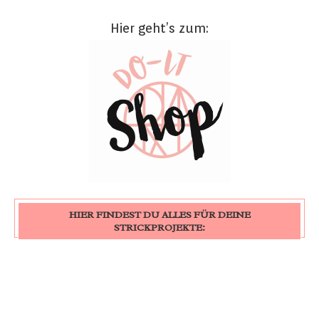
Hier geht’s zum:
HIER FINDEST DU ALLES FÜR DEINE
STRICKPROJEKTE: