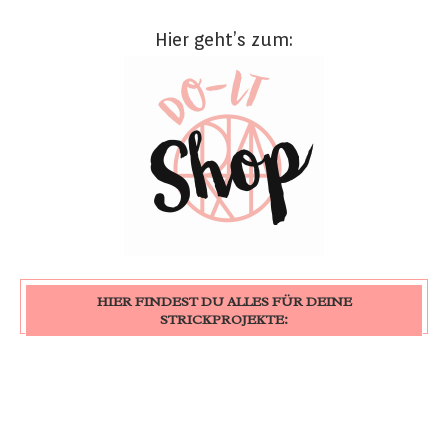
Hier geht’s zum:
HIER FINDEST DU ALLES FÜR DEINE
STRICKPROJEKTE: