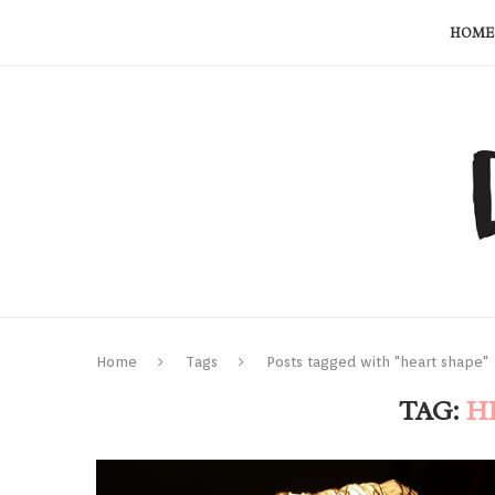
HOME
Home
Tags
Posts tagged with "heart shape"
TAG:
H