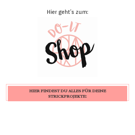
Hier geht’s zum:
HIER FINDEST DU ALLES FÜR DEINE
STRICKPROJEKTE: