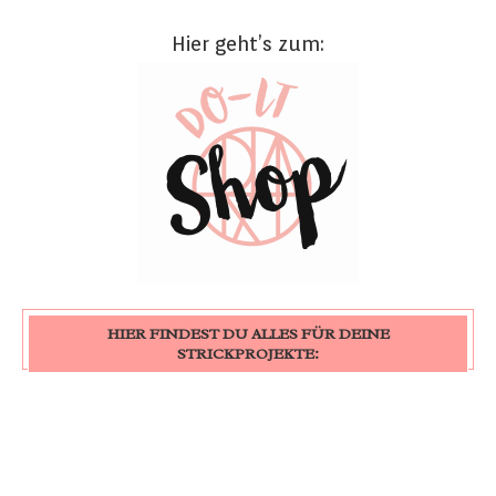
Hier geht’s zum:
HIER FINDEST DU ALLES FÜR DEINE
STRICKPROJEKTE: