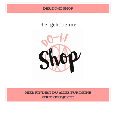
DER DO-IT SHOP
Hier geht’s zum:
HIER FINDEST DU ALLES FÜR DEINE
STRICKPROJEKTE: