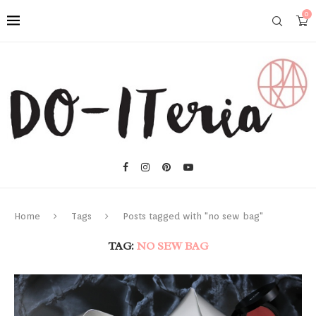
0
Home
Tags
Posts tagged with "no sew bag"
TAG:
NO SEW BAG