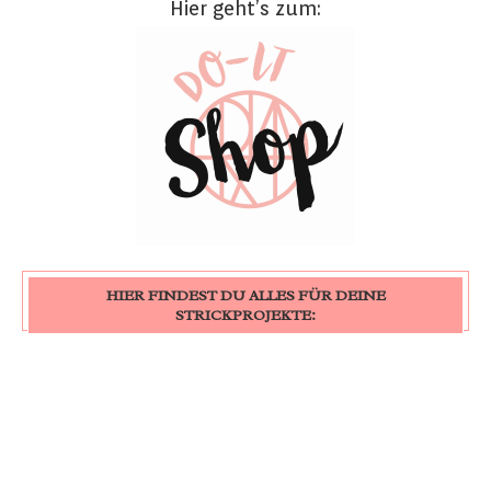
Hier geht’s zum:
HIER FINDEST DU ALLES FÜR DEINE
STRICKPROJEKTE: