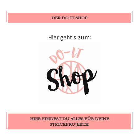
DER DO-IT SHOP
Hier geht’s zum:
HIER FINDEST DU ALLES FÜR DEINE
STRICKPROJEKTE: