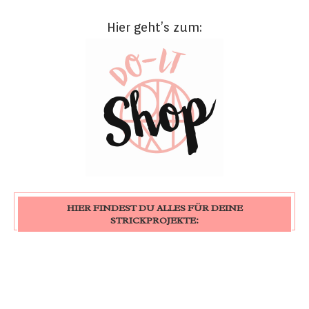
Hier geht’s zum:
HIER FINDEST DU ALLES FÜR DEINE
STRICKPROJEKTE: