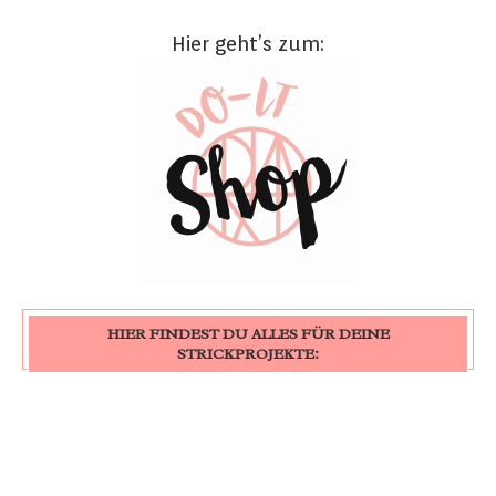
Hier geht’s zum:
HIER FINDEST DU ALLES FÜR DEINE
STRICKPROJEKTE: