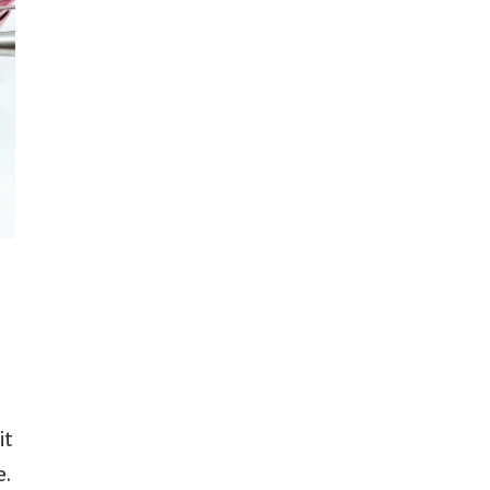
it
e.