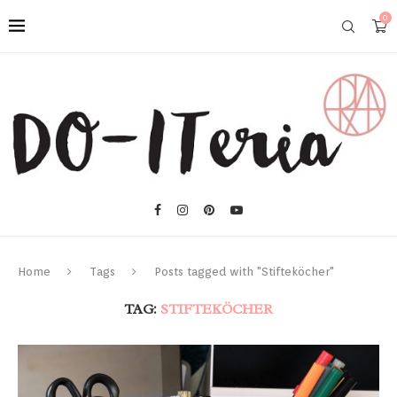
0
Home
Tags
Posts tagged with "Stifteköcher"
TAG:
STIFTEKÖCHER