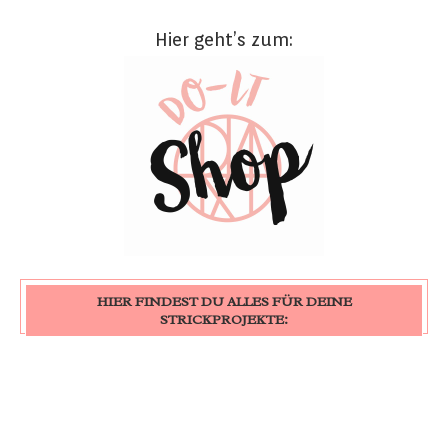
Hier geht’s zum:
HIER FINDEST DU ALLES FÜR DEINE
STRICKPROJEKTE: