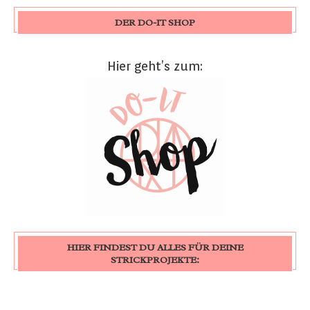
DER DO-IT SHOP
Hier geht’s zum:
HIER FINDEST DU ALLES FÜR DEINE
STRICKPROJEKTE: