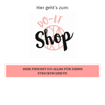
Hier geht’s zum:
HIER FINDEST DU ALLES FÜR DEINE
STRICKPROJEKTE: