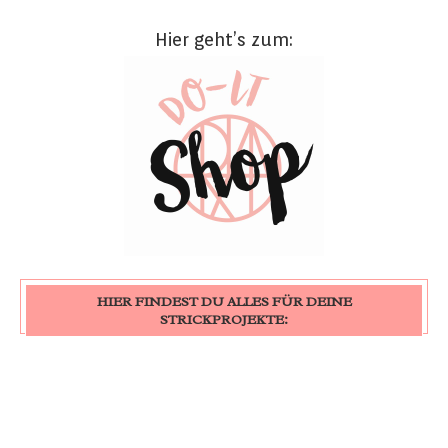
Hier geht’s zum:
HIER FINDEST DU ALLES FÜR DEINE
STRICKPROJEKTE: