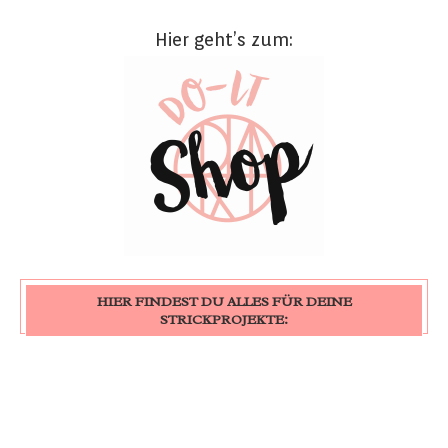
Hier geht’s zum:
HIER FINDEST DU ALLES FÜR DEINE
STRICKPROJEKTE: