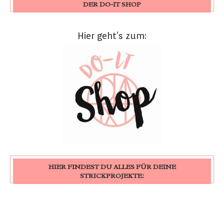
DER DO-IT SHOP
Hier geht’s zum:
HIER FINDEST DU ALLES FÜR DEINE
STRICKPROJEKTE: