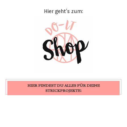
Hier geht’s zum:
HIER FINDEST DU ALLES FÜR DEINE
STRICKPROJEKTE: