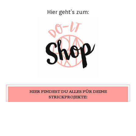
Hier geht’s zum:
HIER FINDEST DU ALLES FÜR DEINE
STRICKPROJEKTE: