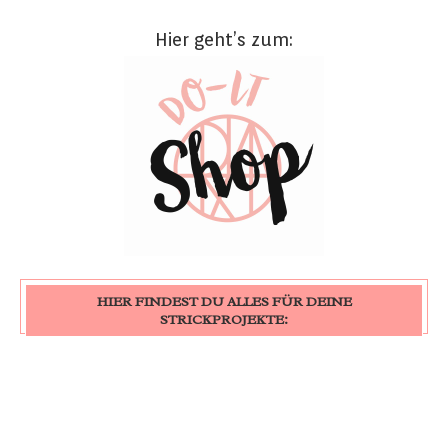
Hier geht’s zum:
HIER FINDEST DU ALLES FÜR DEINE
STRICKPROJEKTE: