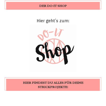
DER DO-IT SHOP
Hier geht’s zum:
HIER FINDEST DU ALLES FÜR DEINE
STRICKPROJEKTE: