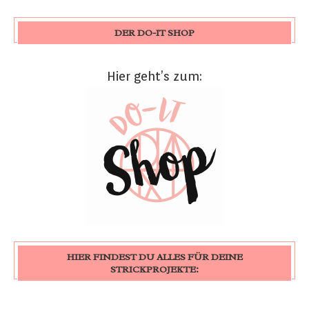
DER DO-IT SHOP
Hier geht’s zum:
HIER FINDEST DU ALLES FÜR DEINE
STRICKPROJEKTE: