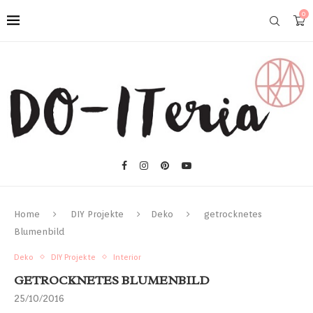
0
Home
DIY Projekte
Deko
getrocknetes
Blumenbild
Deko
DIY Projekte
Interior
GETROCKNETES BLUMENBILD
25/10/2016