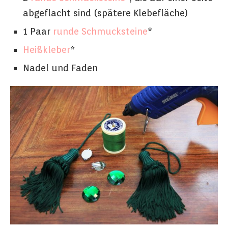
abgeflacht sind (spätere Klebefläche)
1 Paar
runde Schmucksteine
*
Heißkleber
*
Nadel und Faden