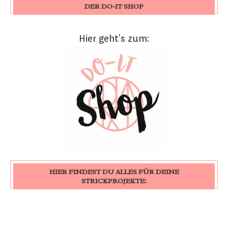
DER DO-IT SHOP
Hier geht’s zum:
HIER FINDEST DU ALLES FÜR DEINE
STRICKPROJEKTE: