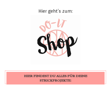
Hier geht’s zum:
HIER FINDEST DU ALLES FÜR DEINE
STRICKPROJEKTE: