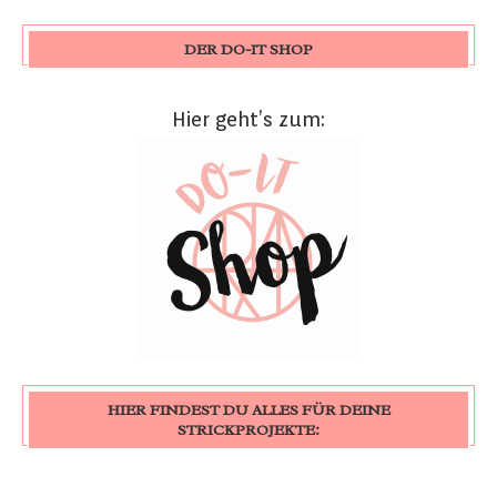
DER DO-IT SHOP
Hier geht’s zum:
HIER FINDEST DU ALLES FÜR DEINE
STRICKPROJEKTE: