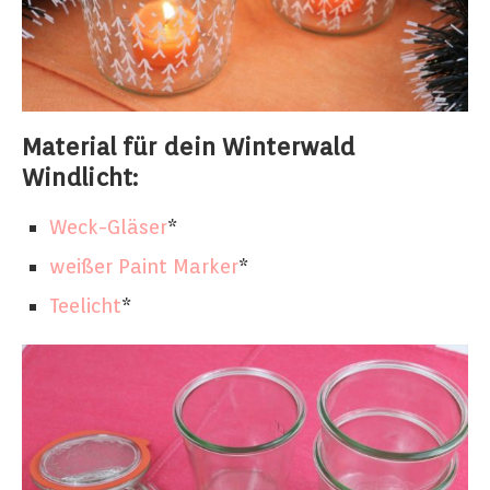
Material für dein Winterwald
Windlicht:
Weck-Gläser
*
weißer Paint Marker
*
Teelicht
*