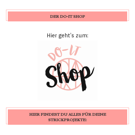
DER DO-IT SHOP
Hier geht’s zum:
HIER FINDEST DU ALLES FÜR DEINE
STRICKPROJEKTE: