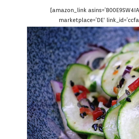
[amazon_link asins=’B00E9SW4IA‘
marketplace=’DE‘ link_id=’cc