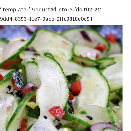
 template=’ProductAd‘ store=’doit02-21′
fa9dd4-8353-11e7-9acb-2ffc9818e0c5′]